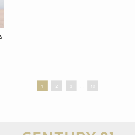
る
1
2
3
...
10