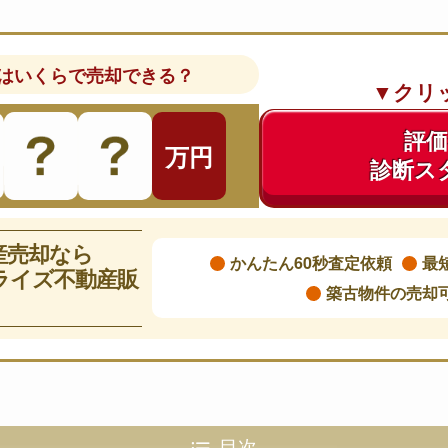
はいくらで売却できる？
▼クリ
評
万円
診断ス
産売却なら
かんたん60秒査定依頼
最
ライズ不動産販
築古物件の売却
目次