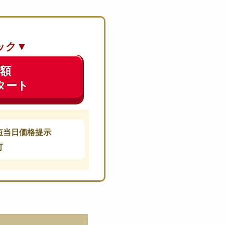
ック▼
価額
タート
短当日価格提示
可