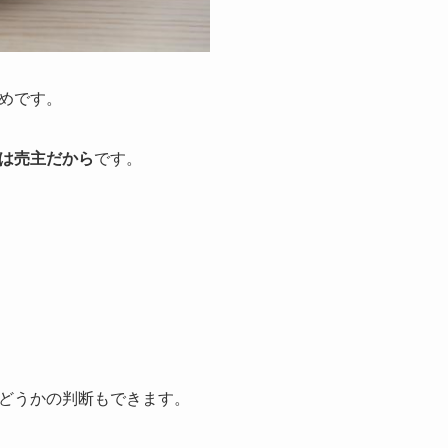
めです。
は売主だから
です。
どうかの判断もできます。