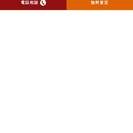
電話相談
無料査定
最新売却動向
Works
築不詳、空家期間7年の店舗付き住宅
2026年5月 北区
20