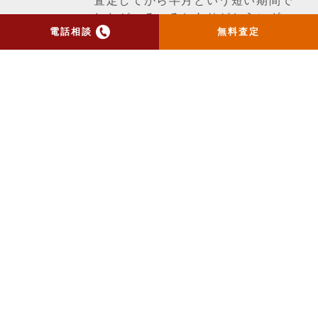
査定してから半月という短い期間で
したがいろいろとありがとうござい
電話相談
無料査定
ました。今後とも宜しくお願い致し
ます。
一覧ページへ戻る
トップ
当社のお手紙が届いた方
へ