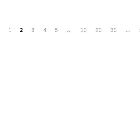
1
2
3
4
5
...
10
20
30
...
売却実績
売却の流れ
お客様の声
ニュース
よくある質問
個人情報保護方針
お問い合わせ