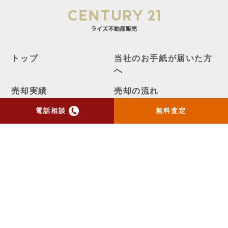
トップ
当社のお手紙が届いた方
へ
売却実績
売却の流れ
お客様の声
ニュース
電話相談
無料査定
コラム
会社概要
物件購入はこちら
よくある質問
個人情報保護方針
お問い合わせ
センチュリー21の加盟店は、すべて独立・自営です。
ライズメディア
不動産一括査定AIシミュレーター