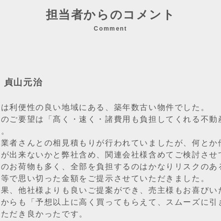
担当者からのコメント
Comment
：貞山元治
件は利便性の良い地域にある、築年数古い物件でした。
様のご要望は「髙く・速く・諸費用も負担してくれる不動
た。
の業者さんとの相見積もりが行われていましたが、何とか
案が出来ないかと弊社含め、関連会社様含めてご検討させ
内のお荷物も多く、全部を負担するのはかなりリスクのあ
携等で思い切った金額をご提示させていただきました。
結果、他社様よりも良いご提案ができ、売主様もお喜びい
様からも「予想以上に高く買ってもらえて、スムーズに引
いただき良かったです。