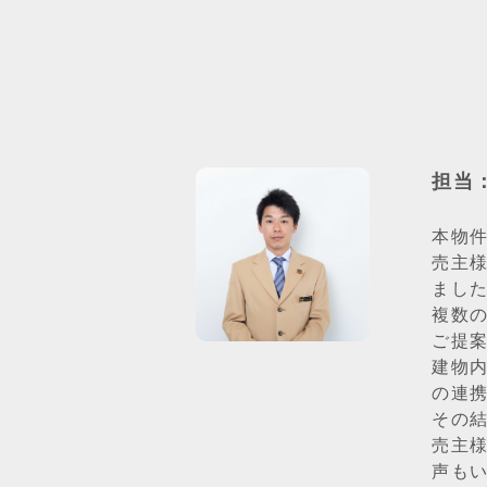
担当
本物
売主
まし
複数
ご提
建物
の連
その
売主
声も