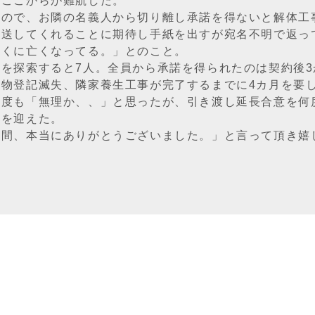
、ここからが難航した。
なので、お隣の名義人から切り離し承諾を得ないと解体工
転送してくれることに期待し手紙を出すが宛名不明で返っ
っくに亡くなってる。」とのこと。
人を探索すると7人。全員から承諾を得られたのは契約後
建物登記滅失、隣家養生工事が完了するまでに4カ月を要
何度も「無理か、、」と思ったが、引き渡し延長合意を何
日を迎えた。
い間、本当にありがとうございました。」と言って頂き嬉
一覧ページへ戻る