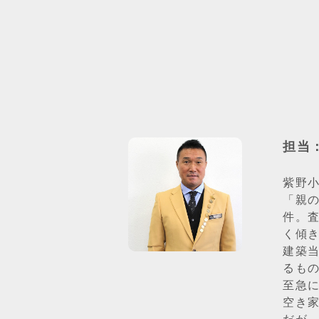
担当
紫野小
「親
件。
く傾
建築
るも
至急
空き家