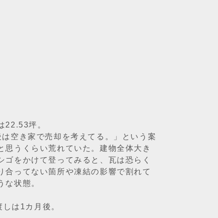
2.53坪。
後は空き家で売却を考えてる。」という案
と思うくらい荒れていた。建物全体大き
シゴをかけて登ってみると、瓦は恐らく
り合ってない箇所や凍結の影響で割れて
うな状態。
渡しは1カ月後。