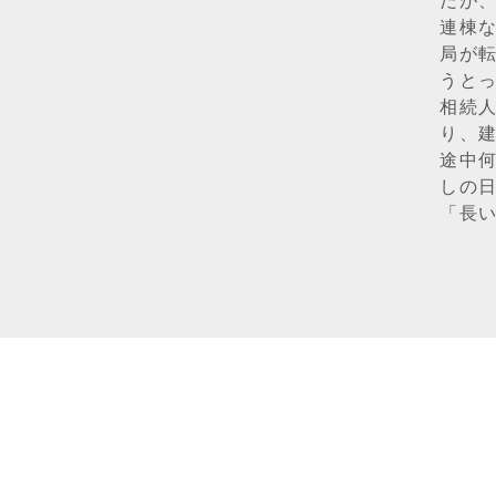
だが
連棟
局が
うと
相続
り、
途中
しの
「長