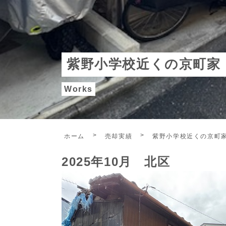
紫野小学校近くの京町家
Works
ホーム
売却実績
紫野小学校近くの京町
2025年10月 北区