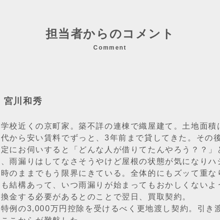
担当者からのコメント
Comment
：宮川和秀
学校近くの京町家。築不詳の連棟で織屋建て。土地面積は2
の代から安い賃料でずっと、3年前まで貸してきた。その
査定にお伺いすると「どんな人が借りてたんやろう？？」
き、雨漏りはしてなさそうやけど屋根の状態が気になりハ
当時のままでもう限界にきている。全体的にもズッて重な
のも結構あって、いつ雨漏りが始まってもおかしくないよ
に換金する必要があるとのことで翌日、買取契約。
特例の3,000万円控除を受けるべく更地渡し契約。引き