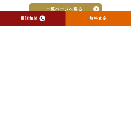
一覧ページへ戻る
電話相談
無料査定
トップ
当社のお手紙が届いた方
へ
売却実績
売却の流れ
お客様の声
ニュース
コラム
会社概要
物件購入はこちら
よくある質問