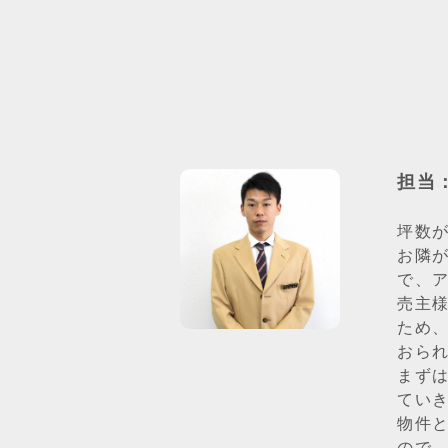
担当
坪数
お隣
で、
売主
ため
おら
まず
てい
物件
ので