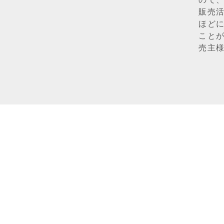
販売
ほど
こと
売主