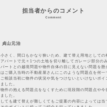
担当者からのコメント
Comment
：貞山元治
が小さく、間口もかなり狭いため、建て替え用地としての
がアパートで元々1つの土地を切り離してガレージ部分の
アパートとの越境問題や物件自体の目に見えない問題を懸
様はご購入当時の不動産屋さんにこのような問題点を何一
、ご相談当初に物件の状況や気をつけないといけないポイ
れました。
は物件の抱える問題点をなくすために現段階の問題点や今
きました。
としても建て替えが難しくてもご提案の内容によっては当
、そのポイントに絞ってご紹介を行っていきました。