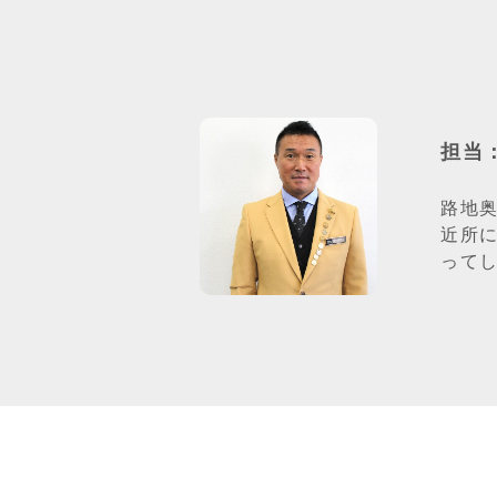
担当
路地
近所
って