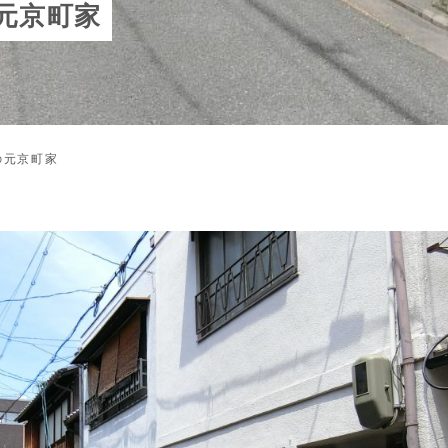
元京町家
の元京町家