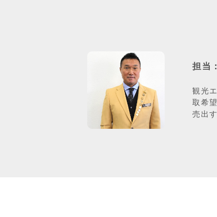
担当
観光
取希
売出