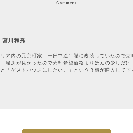
Comment
：宮川和秀
エリア内の元京町家。一部中途半端に改装していたので京
望。場所が良かったので売却希望価格よりほんの少しだけ
すと「ゲストハウスにしたい。」というＲ様が購入して下