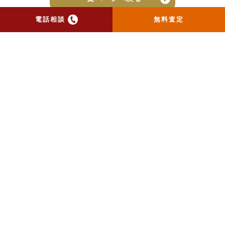
電話相談
無料査定
トップ
当社のお手紙が届いた方
へ
売却実績
売却の流れ
お客様の声
ニュース
コラム
会社概要
物件購入はこちら
よくある質問
個人情報保護方針
お問い合わせ