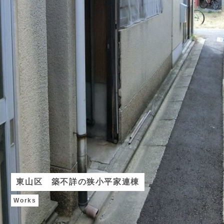
東山区 築不詳の狭小平家連棟
Works