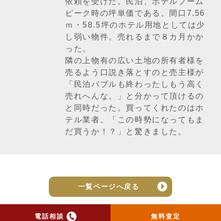
依頼を受けた。民泊、ホテルブーム
ピーク時の坪単価である。間口7.56
ｍ・58.5坪のホテル用地としては少
し弱い物件。売れるまで８カ月かか
った。
隣の上物有の広い土地の所有者様を
売るよう口説き落とすのと売主様が
「民泊バブルも終わったしもう高く
売れへんな。」と分かって頂けるの
と同時だった。買ってくれたのはホ
テル業者。「この時勢になってもま
だ買うか！？」と驚きました。
一覧ページへ戻る
電話相談
無料査定