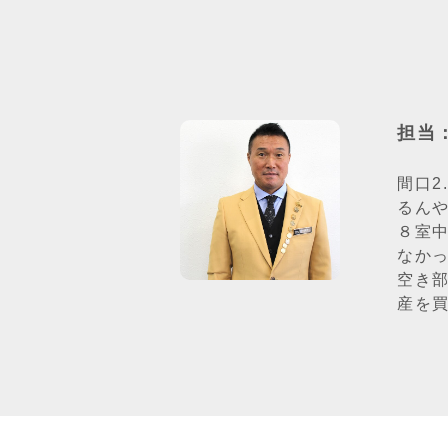
担当
間口2
るん
８室
なか
空き
産を