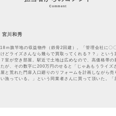
Comment
：宮川和秀
.18ｍ旗竿地の収益物件（鉄骨2回建）。「管理会社に
やけどライズさんなら幾らで買取ってくれる？？」という
中７室が空き部屋。駅近で土地は広めなので、高価格帯の
ったが、その数字に200万円のせると「じゃあもうライズ
部屋と荒れた門扉入口廻りのリフォームを計画しながら売
買い漁っている。」という同業者さんに買って頂いた。「