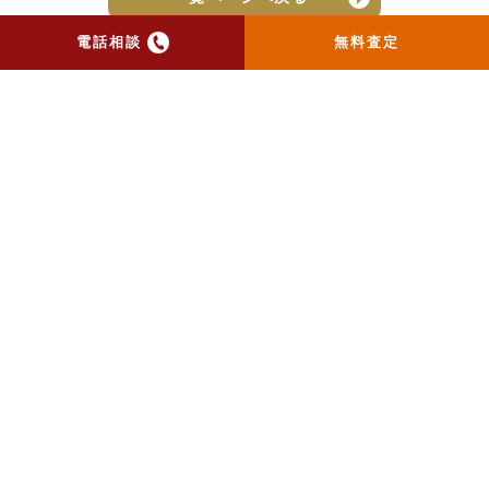
電話相談
無料査定
トップ
当社のお手紙が届いた方
へ
売却実績
売却の流れ
お客様の声
ニュース
コラム
会社概要
物件購入はこちら
よくある質問
個人情報保護方針
お問い合わせ