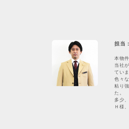
担当
本物
当社
てい
色々
粘り
た。
多少
Ｈ様