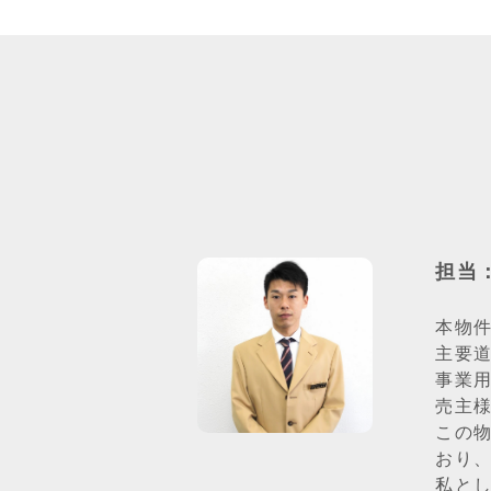
担当
本物
主要
事業
売主
この
おり
私と