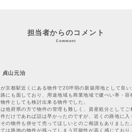
担当者からのコメント
Comment
：貞山元治
件が京都駅近くにある物件で20坪弱の新築用地として良
道路にも面しており、用途地域も商業地域で建ぺい率・容
用物件としても検討出来る物件でした。
様は他府県の方で物件の管理も難しく、資産処分としてご
物件だけであれば話は早かったのですが、近くの路地に入
、その物件も併せて売ってほしいとのご相談もありました
しては路地の物件が残ってしまう可能性が高く感じており