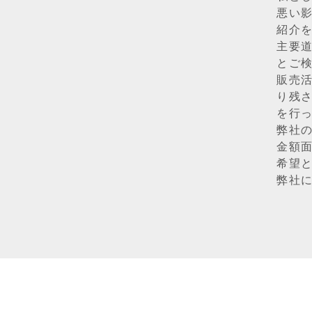
悪い
紹介
主要
とご
販売
り残
を行
弊社
金額
希望
弊社