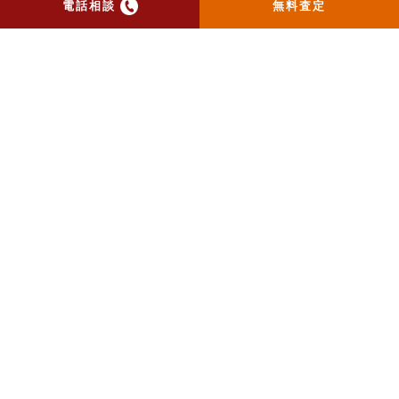
げて建売業者さんに売り込んだとこ
電話相談
無料査定
ろ、ご成約となりました。
境界の確定、測量、合意書の取得、
解体などご契約以降、引渡しまでに
やることが山積みで、最初のご相談
から1年弱かかりましたがトラブルな
く無事に引渡しまでお手伝い出来ま
した。
一覧ページへ戻る