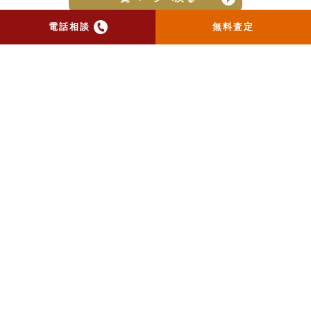
電話相談
無料査定
トップ
当社のお手紙が届いた方
へ
売却実績
売却の流れ
お客様の声
ニュース
コラム
会社概要
物件購入はこちら
よくある質問
個人情報保護方針
お問い合わせ