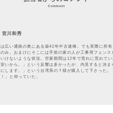
Comment
：宮川和秀
目は広い通路の奥にある築42年中古連棟。でも実際に所有
幅のみ。おまけにそこには手前の家の人が工事用フェンス
といけないような状況。空家期間は12年で荒れに荒れて
「安いから。」という反響は多かったが、内見すると決ま
益にします。」という台湾系のＴ様が購入して下さった。
夫！」と仰っていた。