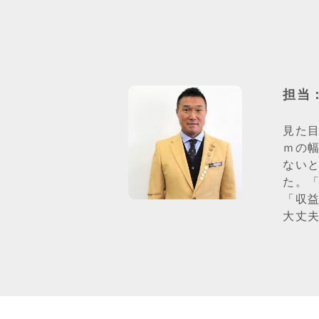
担当
見た
ｍの
ない
た。
「収
大丈