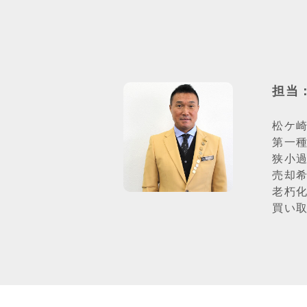
担当
松ケ崎
第一種
狭小
売却
老朽
買い