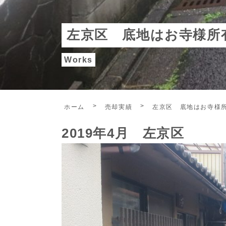
左京区 底地はお寺様所
Works
ホーム
売却実績
左京区 底地はお寺様
2019年4月 左京区