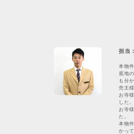
担当
本物
底地
も分
売主
お寺
した
お寺
た。
本物
かっ