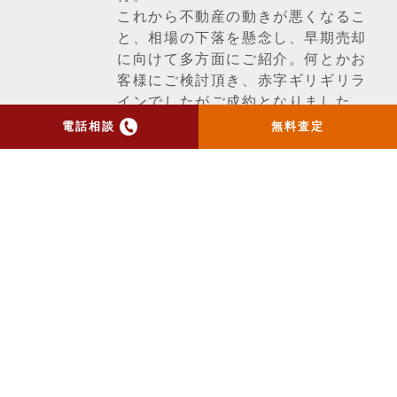
これから不動産の動きが悪くなるこ
と、相場の下落を懸念し、早期売却
に向けて多方面にご紹介。何とかお
客様にご検討頂き、赤字ギリギリラ
インでしたがご成約となりました。
物件は表面的には似ているようで蓋
電話相談
無料査定
を開けてみると全然違うという事も
あり、同じ不動産は一つも無いんだ
なと改めて考えさせられました。
一覧ページへ戻る