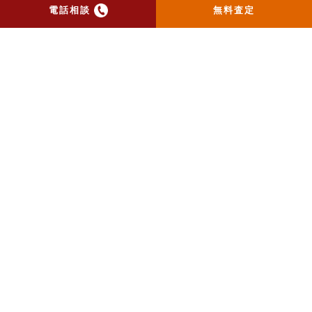
電話相談
無料査定
トップ
当社のお手紙が届いた方
へ
売却実績
売却の流れ
お客様の声
ニュース
コラム
会社概要
物件購入はこちら
よくある質問
個人情報保護方針
お問い合わせ