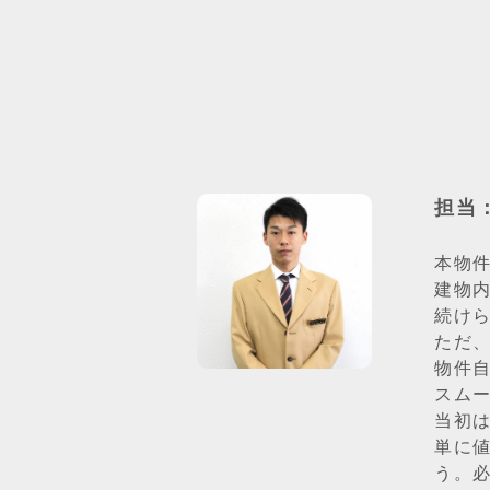
担当
本物
建物
続け
ただ
物件
スム
当初
単に
う。