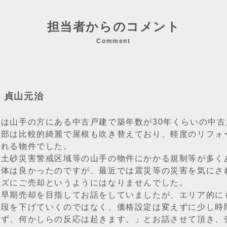
担当者からのコメント
Comment
：貞山元治
件は山手の方にある中古戸建で築年数が30年くらいの中古
内部は比較的綺麗で屋根も吹き替えており、軽度のリフォ
られる物件でした。
、土砂災害警戒区域等の山手の物件にかかる規制等が多く
自体は良かったのですが、最近では震災等の災害を気にさ
ーズにご売却というようにはなりませんでした。
は早期売却を目指してお話をしていましたが、エリア的に
値段を下げていくのではなく、価格設定は変えずに少し時
必ず、何かしらの反応は起きます。」とお話させて頂き、