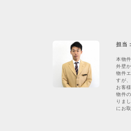
担当
本物
外壁
物件
すが
お客
物件
りま
にお