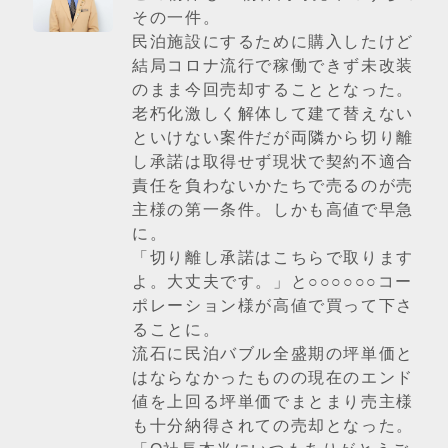
その一件。
民泊施設にするために購入したけど
結局コロナ流行で稼働できず未改装
のまま今回売却することとなった。
老朽化激しく解体して建て替えない
といけない案件だが両隣から切り離
し承諾は取得せず現状で契約不適合
責任を負わないかたちで売るのが売
主様の第一条件。しかも高値で早急
に。
「切り離し承諾はこちらで取ります
よ。大丈夫です。」と○○○○○○コー
ポレーション様が高値で買って下さ
ることに。
流石に民泊バブル全盛期の坪単価と
はならなかったものの現在のエンド
値を上回る坪単価でまとまり売主様
も十分納得されての売却となった。