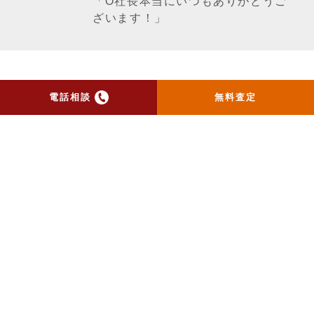
「O社長本当にいつもありがとうご
ざいます！」
一覧ページへ戻る
電話相談
無料査定
トップ
当社のお手紙が届いた方
へ
売却実績
売却の流れ