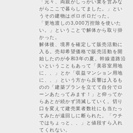
「元々、両親がしっかい業を営みな
がらここで暮らしてました。」とい
うその建物はボロボロだった。
「更地渡しの3,000万控除を使いた
い。」ということで解体から取り掛
かった。
解体後、境界を確定して販売活動に
入る。売却希望価格で販売活動を開
始したのが令和3年の夏。幹線道路沿
いということもあって「美容室用地
に、、」とか「収益マンション用地
に、、」という方から反響は入るも
のの「建築プランを立てて自分でロ
ーンあたってみます！」と仰ってか
らあとが続かず消滅していく。切り
口を変えて建売業者数社にも当たっ
てみたが遠回しに断られた。「ウチ
ではちょっと、、」と値段すら入れ
てくれない。