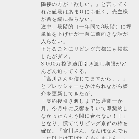
隣接の方が「欲しい。」と言ってく
れた値段はあまりにも低く、売主様
が首を縦に振らない。
途中、段階的（一年間で3段階）に坪
単価を下げたが一向に前向きな話が
入らない。
下げるごとにリビング京都にも掲載
したがダメ。
3,000万控除適用引き渡し期限がど
んどん迫ってくる。
「宮川さんを信じてますから、、」
とプレッシャーをかけられながら媒
介を更新してきたが、
「契約後引き渡しまでは通常一か
月。今月中に反響を引いて即契約し
なかったらもう間に合わない！！」
となり、慌ててリビング京都の枠を
確保。「宮川さん、なんぼなんでも
これ以上は下げたくありません。」