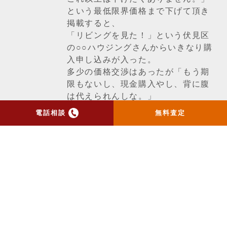
という最低限界価格まで下げて頂き
掲載すると、
「リビングを見た！」という伏見区
の○○ハウジングさんからいきなり購
入申し込みが入った。
多少の価格交渉はあったが「もう期
限もないし、現金購入やし、背に腹
は代えられんしな。」
ということで契約となり。昨日、令
電話相談
無料査定
和4年12月26日、無事引き渡しを終
えた。
3,000万控除適用引き渡し期日まで
あと5日というところだった。
最初の売却希望価格からすると
1,460万円も下がっての売却。
媒介更新は5回に及ぶ。他社に乗り換
えることなく信じ続けてくれた売主
様には頭が下がる。営業マン冥利に