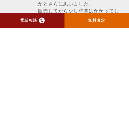
かとさらに思いました。
販売してから少し時間はかかってし
まいましたが、物件とエリアで気に
電話相談
無料査定
入って下さったお客様にご売却する
ことができました。
一覧ページへ戻る
トップ
当社のお手紙が届いた方