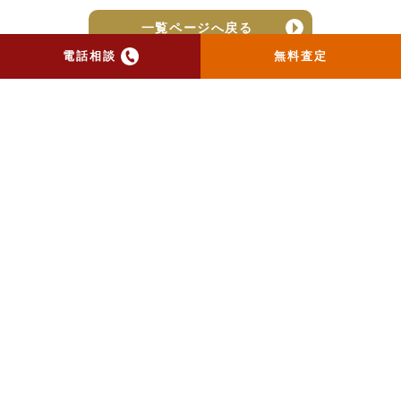
一覧ページへ戻る
電話相談
無料査定
トップ
当社のお手紙が届いた方
へ
売却実績
売却の流れ
お客様の声
ニュース
コラム
会社概要
物件購入はこちら
よくある質問