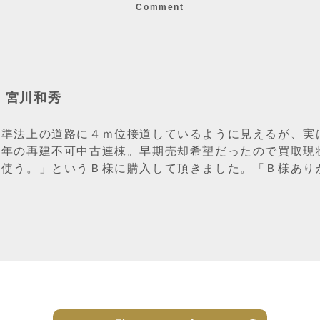
Comment
：宮川和秀
基準法上の道路に４ｍ位接道しているように見えるが、実は
５年の再建不可中古連棟。早期売却希望だったので買取現
て使う。」というＢ様に購入して頂きました。「Ｂ様あり