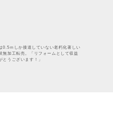
0.5ｍしか接道していない老朽化著しい
状無加工転売。「リフォームとして収益
がとうございます！」