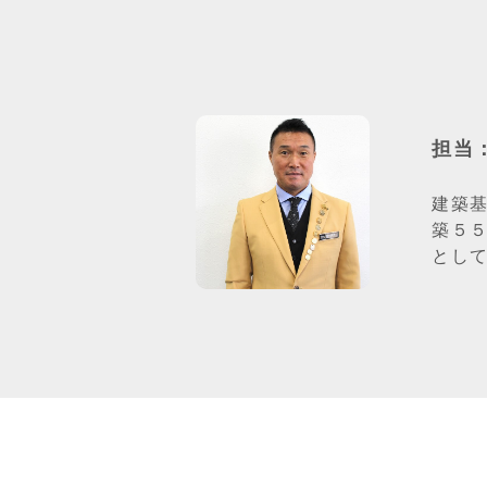
担当
建築
築５
とし