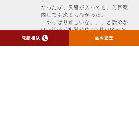
なったが、反響が入っても、何回案
内しても決まらなかった。
「やっぱり難しいな、、」と諦めか
けた販売活動開始後7か月が経った
時、ウソのような話が舞い上がって
電話相談
無料査定
きた。。
某ハウスメーカーが「全長34.51ｍ
の位置指定道路とその奥の非道路分
14.25ｍ全てをお客様のものにすれ
ば建て替えられると思うので道路の
所有者に道路を譲ってくれるよう頼
んで欲しい。」という話。
道路の所有者はその建て売り業者。
「スゴいこと思いつくな、、あの建
売業者ここぞとばかりにゼッタイ吹
っ掛けてくるやろな、、まとまらん
やろ、、あと、道路を所有するって
管理もせなあかんから大変やろう