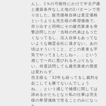
んし、1％の可能性にかけて中古戸建
と建築条件なし土地の2パターンで売
り出した。販売価格自体は査定価格
というよりも売主様の希望価格で。
売り出すと同時にその建売業者を突
撃訪問したが「当時の代表はもう亡
くなってるし、法人自体もあってな
いような幽霊会社に過ぎない。あの
頃はそういうこと、どこの業者も平
気でやってましたしね～。」という
感じで一向に悪びれるそぶりもな
い。何度訪問しても建売業者の態度
は変わらず。
売主様も「32年も経ってるし裁判を
起こしても勝てないんでしょう
ね。」という感じで補償に関しては
諦めるかたちとなり私の仕事は売主
様の希望価格で売ることのみになっ
た。