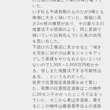
いた。
いずれも平成初期のものだが2棟とも
南側に大きく傾いていた。南端に高
さ2ｍ程の擁壁があり、その盛り土の
地盤沈下が原因のよう。同じ原因で
傾いていた以前住んでいた私の自宅
を思い出した。
下請けの工務店に見させると「傾き
を完全に治すのは家をジャッキアッ
プして基礎をやりなおさないといけ
ないので1,500～2,000万円程かか
る。但しまた地盤沈下する可能性は
ある。」というものだった。
役所で位置指定道路図をみて驚い
た。実際の位置指定道路はこの物件
に20センチかかったところで止まっ
ていた。そこから奥は非道路。要す
るにこの物件は建築基準法上の道路