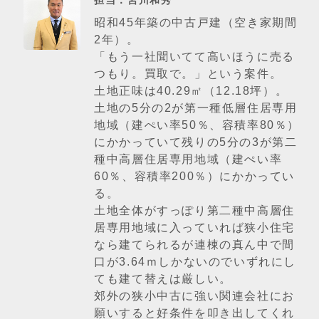
担当：宮川和秀
昭和45年築の中古戸建（空き家期間
2年）。
「もう一社聞いてて高いほうに売る
つもり。買取で。」という案件。
土地正味は40.29㎡（12.18坪）。
土地の5分の2が第一種低層住居専用
地域（建ぺい率50％、容積率80％）
にかかっていて残りの5分の3が第二
種中高層住居専用地域（建ぺい率
60％、容積率200％）にかかってい
る。
土地全体がすっぽり第二種中高層住
居専用地域に入っていれば狭小住宅
なら建てられるが連棟の真ん中で間
口が3.64ｍしかないのでいずれにし
ても建て替えは厳しい。
郊外の狭小中古に強い関連会社にお
願いすると好条件を叩き出してくれ