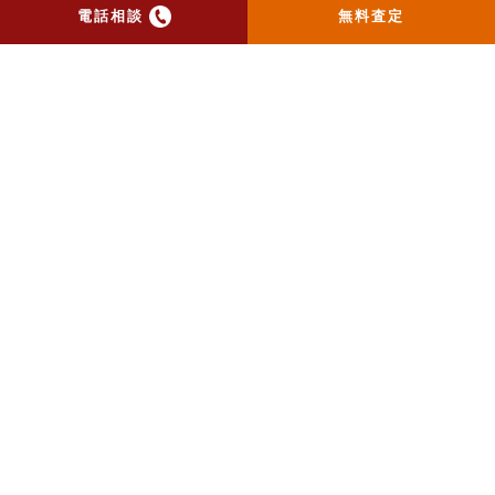
電話相談
無料査定
トップ
当社のお手紙が届いた方
へ
売却実績
売却の流れ
お客様の声
ニュース
コラム
会社概要
物件購入はこちら
よくある質問
個人情報保護方針
お問い合わせ