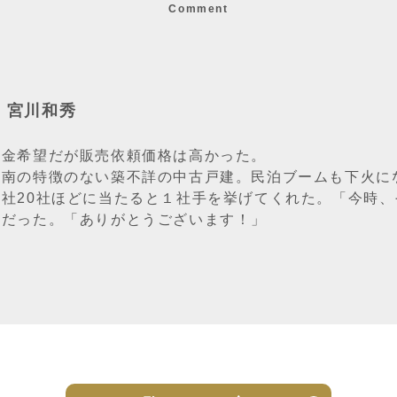
Comment
：宮川和秀
換金希望だが販売依頼価格は高かった。
駅南の特徴のない築不詳の中古戸建。民泊ブームも下火に
会社20社ほどに当たると１社手を挙げてくれた。「今時
件だった。「ありがとうございます！」