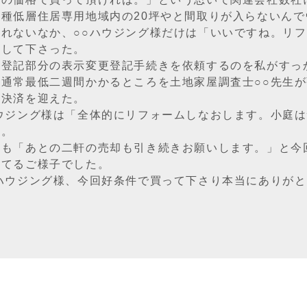
一種低層住居専用地域内の20坪やと間取りが入らないん
くれないなか、○○ハウジング様だけは「いいですね。リ
出して下さった。
未登記部分の表示変更登記手続きを依頼するのを私がすっ
。通常最低二週間かかるところを土地家屋調査士○○先生
事決済を迎えた。
ハウジング様は「全体的にリフォームしなおします。小庭
た。
様も「あとの二軒の売却も引き続きお願いします。」と今
れてるご様子でした。
○ハウジング様、今回好条件で買って下さり本当にありが