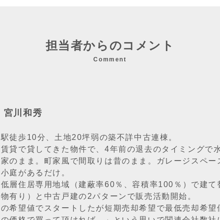
担当者からのコメント
Comment
：宮川和秀
駅徒歩10分、土地20坪弱の築不詳中古連棟。
と賃貸で貸してきた物件で、4年前の退去のタイミングで
き家のまま。町家風で間取りは昔のまま。ガレージスペー
の小庭があるだけ。
低層住居専用地域（建蔽率60％、容積率100％）で建
上物有り）と中古戸建の2パターンで販売活動開始。
様の希望値でスタートしたが短期売却希望で最低売却希望
その価格で買って頂ければ。」という思いで関連会社数社