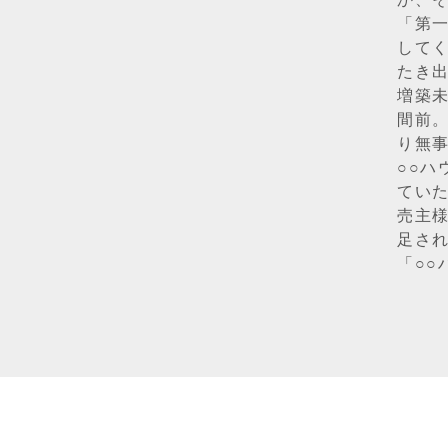
「第
して
たき
増築
間前
り無
○○
てい
売主
足さ
「○