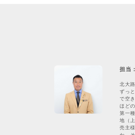
担当
北大路
ずっ
で空
ほど
第一種
地（
売主
か、