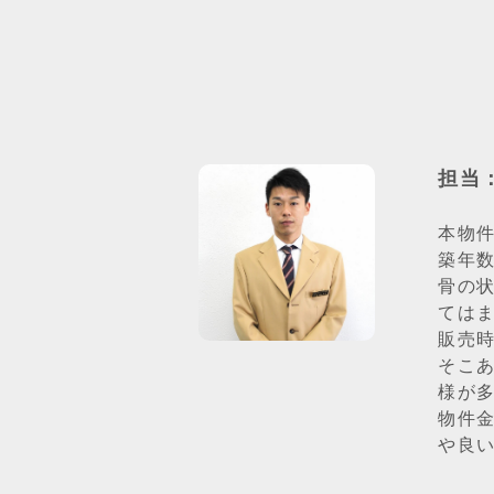
担当
本物
築年
骨の
ては
販売
そこ
様が
物件
や良