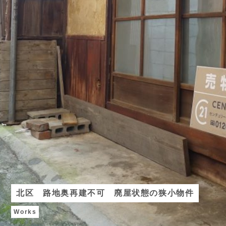
北区 路地奥再建不可 廃屋状態の狭小物件
Works