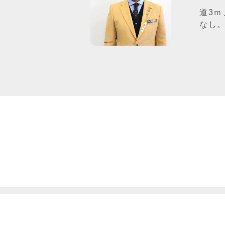
道3
なし