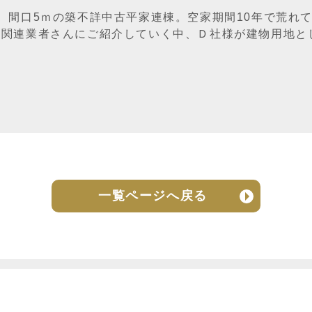
ｍ、間口5ｍの築不詳中古平家連棟。空家期間10年で荒れ
。関連業者さんにご紹介していく中、Ｄ社様が建物用地と
一覧ページへ戻る