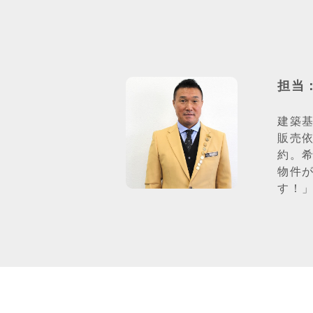
担当
建築基
販売
約。
物件
す！