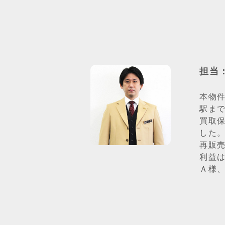
担当
本物
駅ま
買取
した
再販
利益
Ａ様