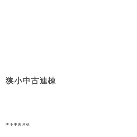
 狭小中古連棟
た 狭小中古連棟