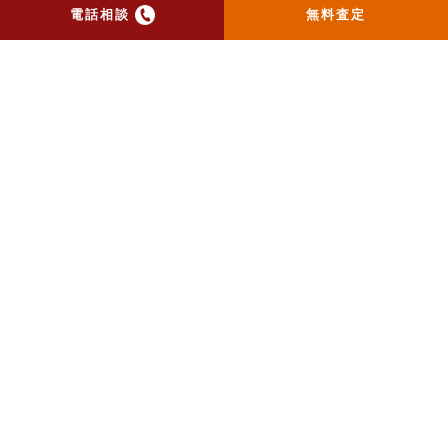
電話相談
無料査定
トップ
当社のお手紙が届いた方
へ
売却実績
売却の流れ
お客様の声
ニュース
コラム
会社概要
物件購入はこちら
よくある質問
個人情報保護方針
お問い合わせ