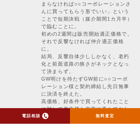
まらなければ○○コーポレーションさ
んに買ってもらう形でいい」という
ことで短期決戦（媒介期間1カ月半）
で臨むことに。
初めの2週間は販売開始適正価格で。
それで反響なければ仲介適正価格
に。
結局、反響自体少ししかなく、老朽
化と前面道路の狭さがネックとなっ
て決まらず。
GW明けを待たずGW前に○○コーポ
レーション様と契約締結し先日無事
に決済を終えた。
高価格、好条件で買ってくれたこと
に対して売主様も非常に喜んでおら
電話相談
無料査定
れました。
O社長は「最悪はリフォームして転
売するし。」と仰ってくれたが、老
朽化が激しすぎて実際にはリフォー