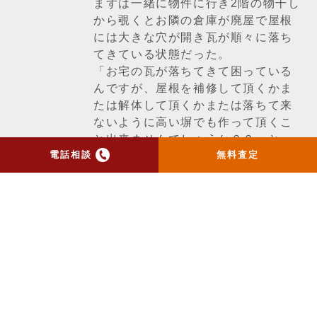
まずは一緒に物件に行き2階の物干し
から覗くとお隣の倉庫が廃屋で屋根
には大きな穴が開き瓦が順々に落ち
てきている状態だった。
「お宅の瓦が落ちてきて困っている
んですが、屋根を補修して頂くかま
たは解体して頂くかまたは落ちて来
ないように高い塀でも作って頂くこ
と出来ませんでしょうか？？」と一
電話相談
無料査定
緒に交渉しに行ったり、私にとって
も非常に思い入れの深い不動産とな
りました。「いろいろとありがとう
ございました！大切に使わせて頂き
ます！」
一覧ページへ戻る