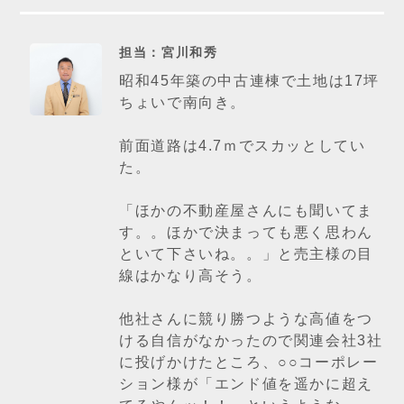
担当：宮川和秀
昭和45年築の中古連棟で土地は17坪
ちょいで南向き。
前面道路は4.7ｍでスカッとしてい
た。
「ほかの不動産屋さんにも聞いてま
す。。ほかで決まっても悪く思わん
といて下さいね。。」と売主様の目
線はかなり高そう。
他社さんに競り勝つような高値をつ
ける自信がなかったので関連会社3社
に投げかけたところ、○○コーポレー
ション様が「エンド値を遥かに超え