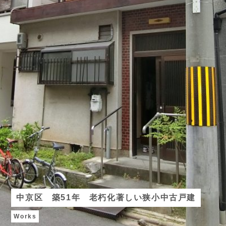
中京区 築51年 老朽化著しい狭小中古戸建
Works